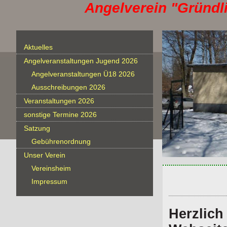
Angelverein "Gründli
Aktuelles
Angelveranstaltungen Jugend 2026
Angelveranstaltungen Ü18 2026
Ausschreibungen 2026
Veranstaltungen 2026
sonstige Termine 2026
Satzung
Gebührenordnung
Unser Verein
Vereinsheim
Impressum
Herzlich