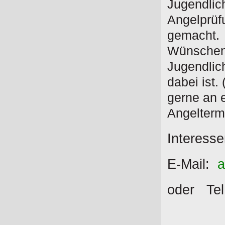
Jugendlic
Angelprüf
gemacht. A
Wünschensw
Jugendlic
dabei ist
gerne an 
Angelterm
Interesse
E-Mail:
a
oder Tel