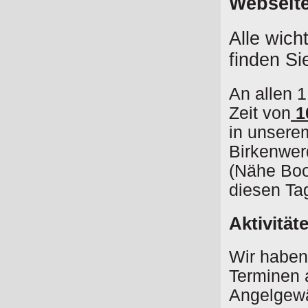
Webseite
Alle wich
finden Sie
An allen 1
Zeit von
1
in unsere
Birkenwerd
(Nähe Boot
diesen Ta
Aktivität
Wir haben
Terminen 
Angelgewä